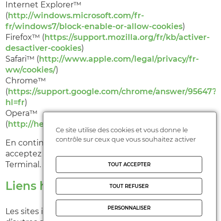
Internet Explorer™
(
http://windows.microsoft.com/fr-
fr/windows7/block-enable-or-allow-cookies
)
Firefox™ (
https://support.mozilla.org/fr/kb/activer-
desactiver-cookies
)
Safari™ (
http://www.apple.com/legal/privacy/fr-
ww/cookies/
)
Chrome™
(
https://support.google.com/chrome/answer/95647?
hl=fr
)
Opera™
(
http://help.opera.com/Windows/10.20/fr/cookies.ht
Ce site utilise des cookies et vous donne le
contrôle sur ceux que vous souhaitez activer
En continuant votre navigation sur notre Site, vous
acceptez la mise en place de Cookies sur votre
Terminal.
TOUT ACCEPTER
Liens hypertextes
TOUT REFUSER
PERSONNALISER
Les sites internet peuvent offrir des liens vers